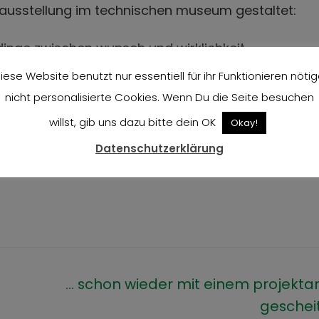
 ausstellung im technischen museum gestaltet:
dinge zwischen wunsch und wirklichkeit.
iese Website benutzt nur essentiell für ihr Funktionieren nötig
ellung/geliebt-gelobt-unerwuenscht.
nicht personalisierte Cookies. Wenn Du die Seite besuchen
willst, gib uns dazu bitte dein OK
ratulieren herzlich! – aber die ausstellung läuft noc
Okay!
Datenschutzerklärung
… schon wieder mit einem projekta
gescheit