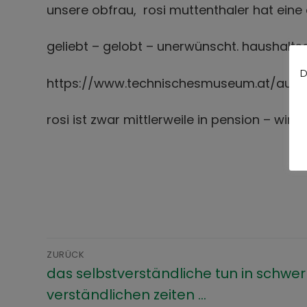
unsere obfrau, rosi muttenthaler hat eine
geliebt – gelobt – unerwünscht. haushalts
D
https://www.technischesmuseum.at/ausst
rosi ist zwar mittlerweile in pension – wir g
ZURÜCK
das selbstverständliche tun in schwer
verständlichen zeiten …