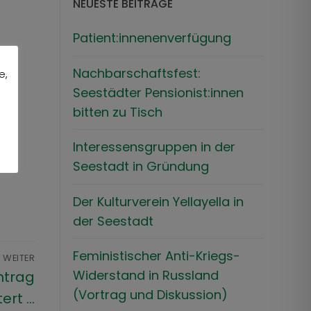
NEUESTE BEITRÄGE
Patient:innenenverfügung
Nachbarschaftsfest:
e,
Seestädter Pensionist:innen
bitten zu Tisch
h!
Interessensgruppen in der
Seestadt in Gründung
Der Kulturverein Yellayella in
der Seestadt
Feministischer Anti-Kriegs-
WEITER
Widerstand in Russland
ntrag
(Vortrag und Diskussion)
ert …