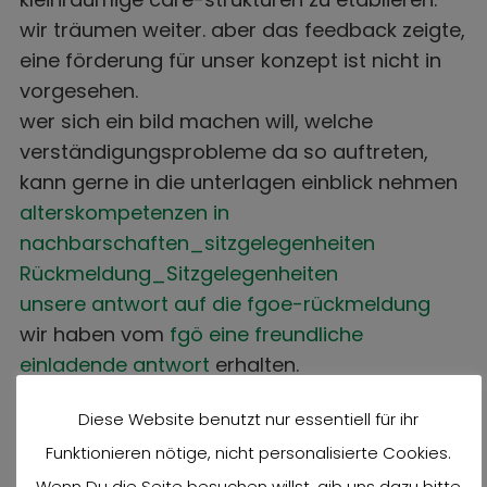
wir träumen weiter. aber das feedback zeigte,
eine förderung für unser konzept ist nicht in
vorgesehen.
wer sich ein bild machen will, welche
verständigungsprobleme da so auftreten,
kann gerne in die unterlagen einblick nehmen
alterskompetenzen in
nachbarschaften_sitzgelegenheiten
Rückmeldung_Sitzgelegenheiten
unsere antwort auf die fgoe-rückmeldung
wir haben vom
fgö eine freundliche
einladende antwort
erhalten.
Diese Website benutzt nur essentiell für ihr
aber wir ziehen inzwischen die
beobachtungsposition vor.
Funktionieren nötige, nicht personalisierte Cookies.
Wenn Du die Seite besuchen willst, gib uns dazu bitte