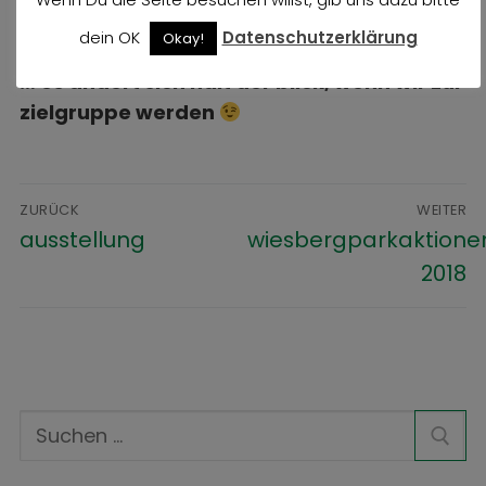
dein OK
Datenschutzerklärung
Okay!
… es ändert sich halt der blick, wenn wir zur
zielgruppe werden
ZURÜCK
WEITER
ausstellung
wiesbergparkaktione
2018